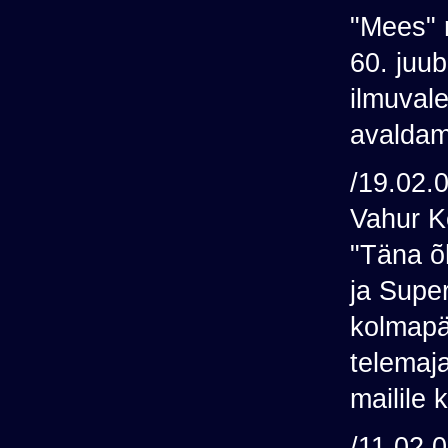
"Mees" 
60. juu
ilmuvale
avaldam
/19.02.
Vahur K
"Täna õh
ja Supe
kolmapäe
telemaja
mailile 
/11.02.