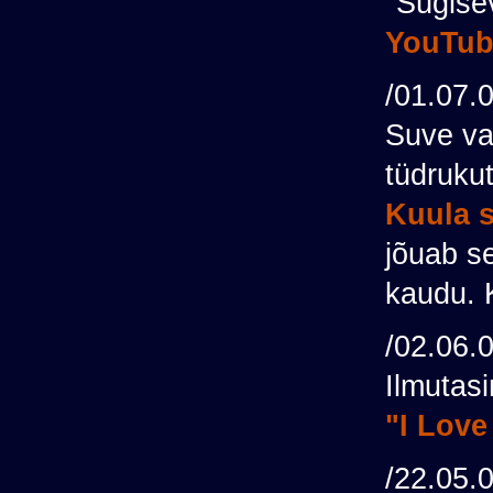
"Sügise
YouTub
/01.07.
Suve va
tüdrukut
Kuula s
jõuab se
kaudu. 
/02.06.
Ilmutasim
"I Love
/22.05.