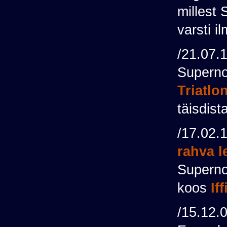
millest 
varsti i
/21.07.
Supernov
Triatlo
täisdist
/17.02.
rahva l
Superno
koos
If
/15.12.