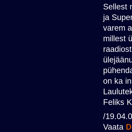
Sellest 
ja Super
varem a
millest 
raadiost,
ülejäänu
pühenda
on ka in
Laulute
Feliks K
/19.04.
Vaata
D