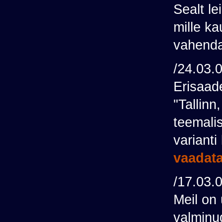
Sealt l
mille k
vahend
/24.03.
Erisaad
"Tallinn
teemalis
varianti
vaadata
/17.03.
Meil on 
valminud