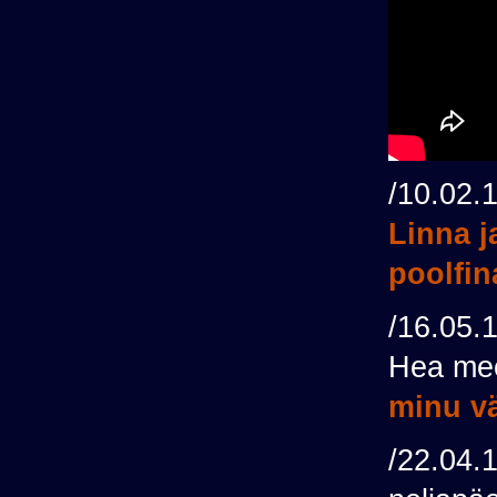
/10.02.
Linna j
poolfin
/16.05.
Hea meel
minu vä
/22.04.1