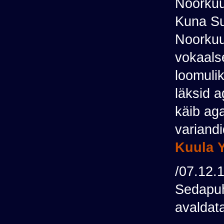
Noorkuu
Kuna Sup
Noorkuu 
vokaalse
loomuli
läksid 
käib ag
varian
Kuula Y
/07.12.
Sedapuhk
avaldata