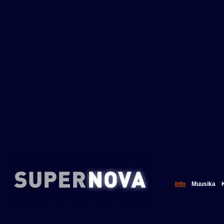
Info
Muusika