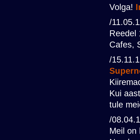
Volga!
I
/11.05.
Reedel 
Cafes, S
/15.11.
Supern
Kiirema
Kui aast
tule mei
/08.04.
Meil on