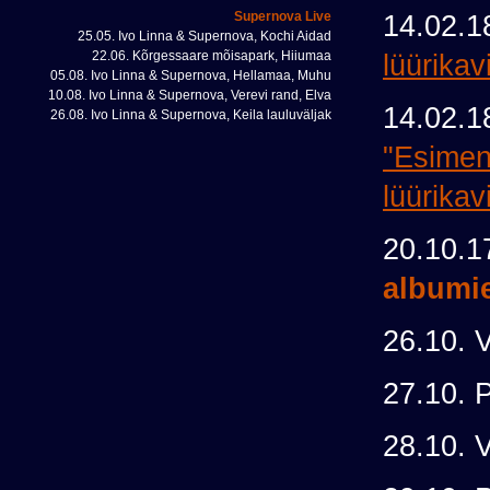
Supernova Live
14.02.1
25.05. Ivo Linna & Supernova, Kochi Aidad
22.06. Kõrgessaare mõisapark, Hiiumaa
lüürikav
05.08. Ivo Linna & Supernova, Hellamaa, Muhu
10.08. Ivo Linna & Supernova, Verevi rand, Elva
14.02.1
26.08. Ivo Linna & Supernova, Keila lauluväljak
"Esimen
lüürikavi
20.10.
albumie
26.10. V
27.10. 
28.10. 