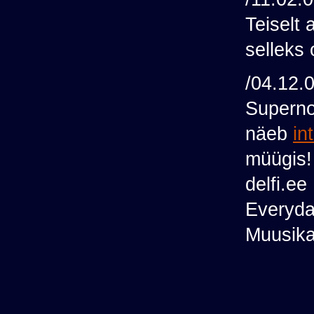
Teiselt 
selleks
/04.12.
Supernov
näeb
in
müügis! 
delfi.ee
Everyda
Muusik