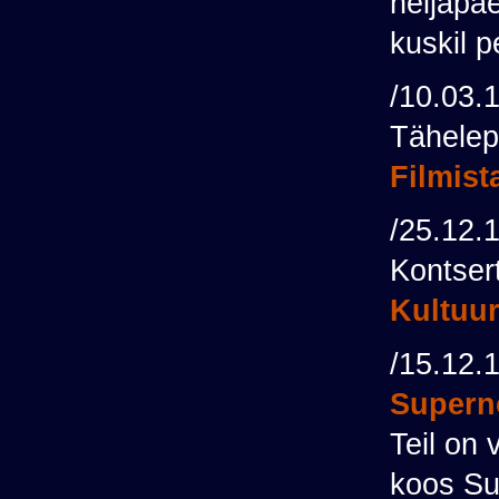
neljapä
kuskil p
/10.03.
Tähelep
Filmist
/25.12.
Kontsert
Kultuur
/15.12.
Super
Teil on
koos Su