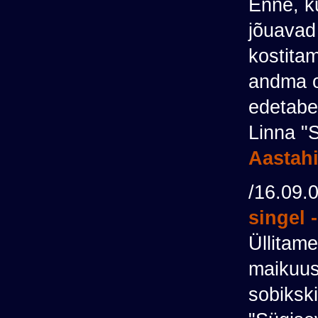
Enne, k
jõuavad
kostita
andma 
edetabel
Linna "
Aastahi
/16.09.
singel 
Üllitame
maikuus 
sobikski