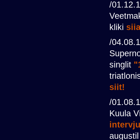
/01.12.
Veetmak
kliki
sii
/04.08.
Superno
singlit
"
triatlon
siit!
/01.08.
Kuula V
intervj
augusti